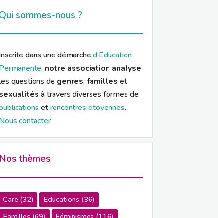
Qui sommes-nous ?
Inscrite dans une démarche
d’Education
Permanente
,
notre association analyse
les questions de
genres
,
familles
et
sexualités
à travers diverses formes de
publications
et
rencontres citoyennes
.
Nous contacter
Nos thèmes
Care
(32)
Educations
(36)
Familles
(69)
Féminismes
(116)