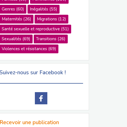
Genres
(60)
Inégalités
(55)
Maternités
(26)
Migrations
(12)
Santé sexuelle et reproductive
(51)
Sexualités
(69)
Transitions
(26)
Violences et résistances
(69)
Suivez-nous sur Facebook !
Recevoir une publication