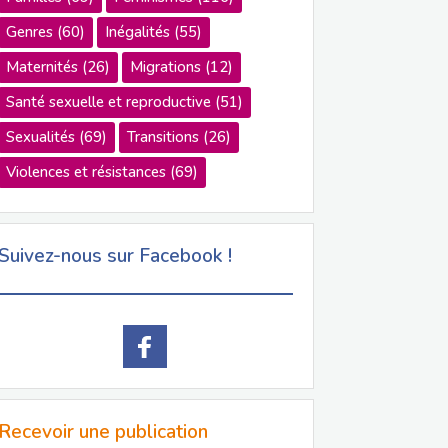
Genres
(60)
Inégalités
(55)
Maternités
(26)
Migrations
(12)
Santé sexuelle et reproductive
(51)
Sexualités
(69)
Transitions
(26)
Violences et résistances
(69)
Suivez-nous sur Facebook !
Recevoir une publication