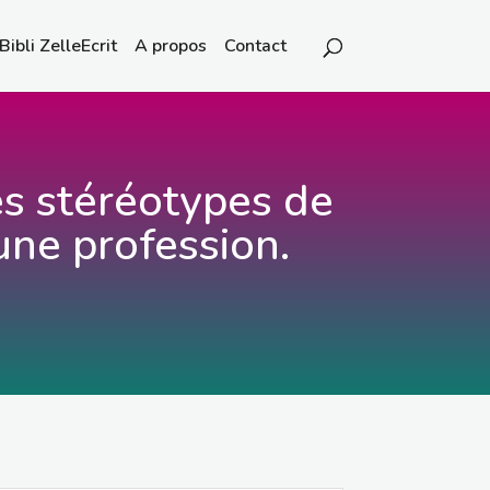
Bibli ZelleEcrit
A propos
Contact
es stéréotypes de
’une profession.