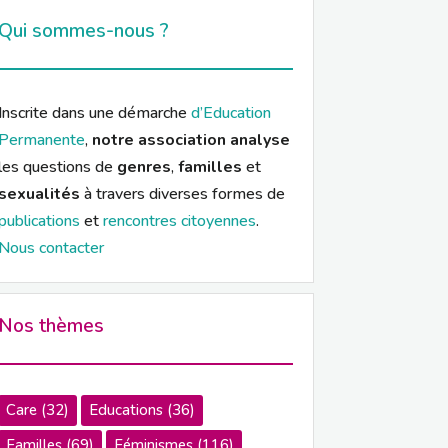
Qui sommes-nous ?
Inscrite dans une démarche
d’Education
Permanente
,
notre association analyse
les questions de
genres
,
familles
et
sexualités
à travers diverses formes de
publications
et
rencontres citoyennes
.
Nous contacter
Nos thèmes
Care
(32)
Educations
(36)
Familles
(69)
Féminismes
(116)