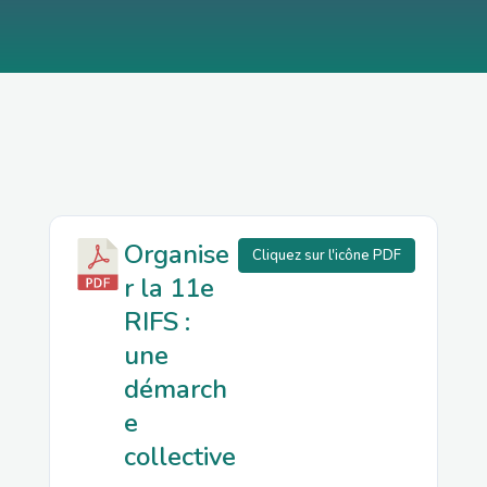
Organise
Cliquez sur l'icône PDF
r la 11e
RIFS :
une
démarch
e
collective