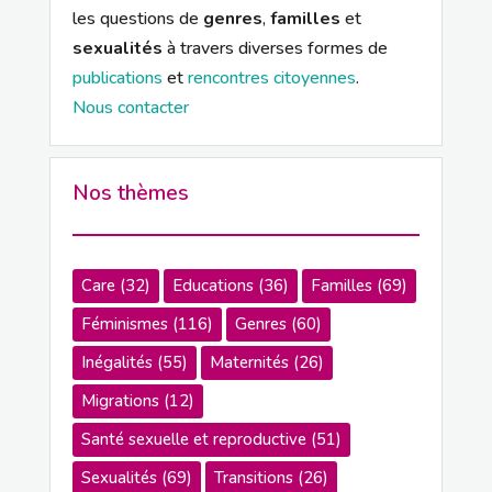
les questions de
genres
,
familles
et
sexualités
à travers diverses formes de
publications
et
rencontres citoyennes
.
Nous contacter
Nos thèmes
Care
(32)
Educations
(36)
Familles
(69)
Féminismes
(116)
Genres
(60)
Inégalités
(55)
Maternités
(26)
Migrations
(12)
Santé sexuelle et reproductive
(51)
Sexualités
(69)
Transitions
(26)