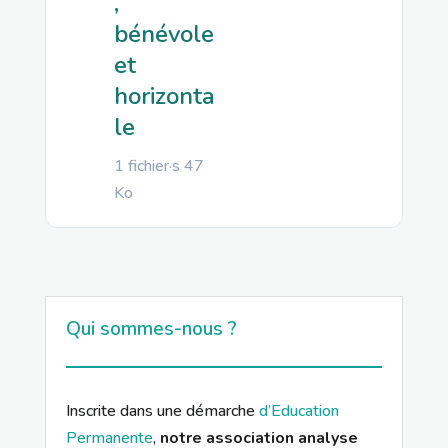
,
bénévole
et
horizonta
le
1 fichier·s
47
Ko
Qui sommes-nous ?
Inscrite dans une démarche
d’Education
Permanente
,
notre association analyse