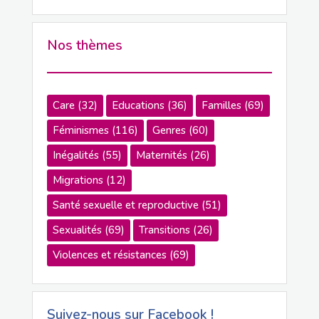
Nos thèmes
Care
(32)
Educations
(36)
Familles
(69)
Féminismes
(116)
Genres
(60)
Inégalités
(55)
Maternités
(26)
Migrations
(12)
Santé sexuelle et reproductive
(51)
Sexualités
(69)
Transitions
(26)
Violences et résistances
(69)
Suivez-nous sur Facebook !