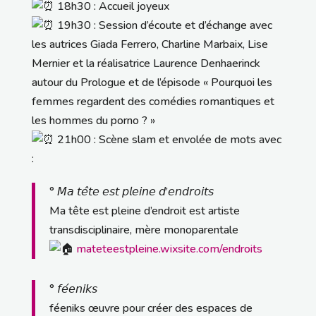
18h30 : Accueil joyeux
19h30 : Session d’écoute et d’échange avec
les autrices Giada Ferrero, Charline Marbaix, Lise
Mernier et la réalisatrice Laurence Denhaerinck
autour du Prologue et de l’épisode « Pourquoi les
femmes regardent des comédies romantiques et
les hommes du porno ? »
21h00 : Scène slam et envolée de mots avec
:
° 𝘔𝘢 𝘵𝘦̂𝘵𝘦 𝘦𝘴𝘵 𝘱𝘭𝘦𝘪𝘯𝘦 𝘥’𝘦𝘯𝘥𝘳𝘰𝘪𝘵𝘴
Ma tête est pleine d’endroit est artiste
transdisciplinaire, mère monoparentale
mateteestpleine.wixsite.com/endroits
° 𝘧𝘦́𝘦𝘯𝘪𝘬𝘴
féeniks œuvre pour créer des espaces de