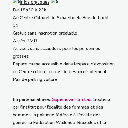
I̲̲n̲̲f̲̲o̲̲s̲ ̲p̲̲r̲a̲̲t̲̲i̲̲q̲̲u̲̲e̲̲s̲
De 18h30 à 23h
Au Centre Culturel de Schaerbeek, Rue de Locht
91
Gratuit sans inscription préalable
Accès PMR
Assises sans accoudoirs pour les personnes
grosses
Espace calme accessible dans l’espace d’exposition
du Centre culturel en cas de besoin d’isolement
Pas de parking voiture
En partenariat avec
Supernova Film Lab
. Soutenu
par l’Institut pour l’égalité des femmes et des
hommes, la politique fédérale à l’égalité des
genres, la Fédération Wallonoe-Bruxelles et la