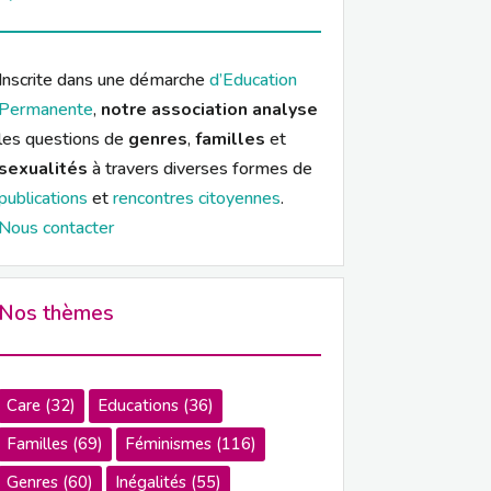
Inscrite dans une démarche
d’Education
Permanente
,
notre association analyse
les questions de
genres
,
familles
et
sexualités
à travers diverses formes de
publications
et
rencontres citoyennes
.
Nous contacter
Nos thèmes
Care
(32)
Educations
(36)
Familles
(69)
Féminismes
(116)
Genres
(60)
Inégalités
(55)