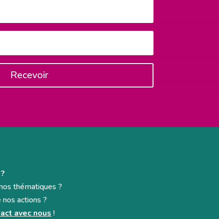
Recevoir
 ?
e nos thématiques ?
e nos actions ?
act avec nous
!