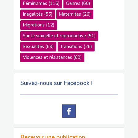
Féminismes
(116)
Genres
(60)
Inégalités
(55)
Maternités
(26)
Migrations
(12)
Santé sexuelle et reproductive
(51)
Sexualités
(69)
Transitions
(26)
Violences et résistances
(69)
Suivez-nous sur Facebook !
Recevoir une publication