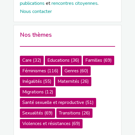
publications
et
rencontres citoyennes
.
Nous contacter
Nos thèmes
Care
(32)
Educations
(36)
Familles
(69)
Féminismes
(116)
Genres
(60)
Inégalités
(55)
Maternités
(26)
Migrations
(12)
Santé sexuelle et reproductive
(51)
Sexualités
(69)
Transitions
(26)
Violences et résistances
(69)