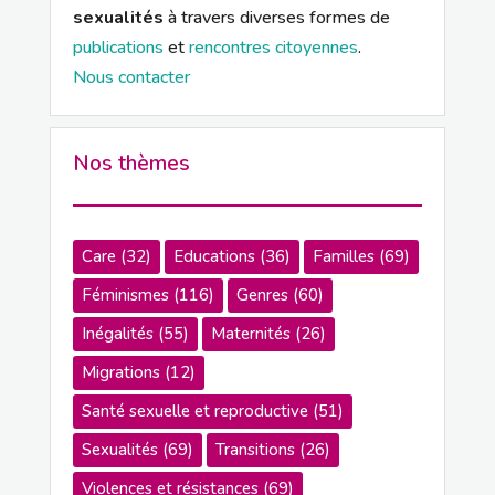
sexualités
à travers diverses formes de
publications
et
rencontres citoyennes
.
Nous contacter
Nos thèmes
Care
(32)
Educations
(36)
Familles
(69)
Féminismes
(116)
Genres
(60)
Inégalités
(55)
Maternités
(26)
Migrations
(12)
Santé sexuelle et reproductive
(51)
Sexualités
(69)
Transitions
(26)
Violences et résistances
(69)