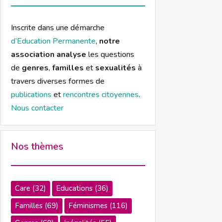
Inscrite dans une démarche
d’Education Permanente
,
notre
association analyse
les questions
de
genres
,
familles
et
sexualités
à
travers diverses formes de
publications
et
rencontres citoyennes
.
Nous contacter
Nos thèmes
Care
(32)
Educations
(36)
Familles
(69)
Féminismes
(116)