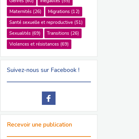
Genres
(60)
Inégalités
(55)
Maternités
(26)
Migrations
(12)
Santé sexuelle et reproductive
(51)
Sexualités
(69)
Transitions
(26)
Violences et résistances
(69)
Suivez-nous sur Facebook !
Recevoir une publication