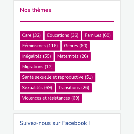
Nos thèmes
Care
(32)
Educations
(36)
Familles
(69)
Féminismes
(116)
Genres
(60)
Inégalités
(55)
Maternités
(26)
Migrations
(12)
Santé sexuelle et reproductive
(51)
Sexualités
(69)
Transitions
(26)
Violences et résistances
(69)
Suivez-nous sur Facebook !