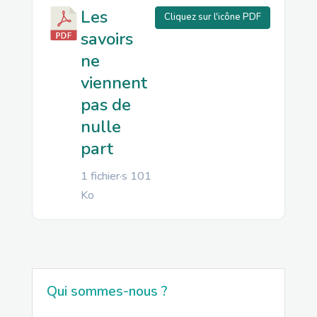
Les
Cliquez sur l'icône PDF
savoirs
ne
viennent
pas de
nulle
part
1 fichier·s
101
Ko
Qui sommes-nous ?