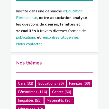
Inscrite dans une démarche
d’Education
Permanente
,
notre association analyse
les questions de
genres
,
familles
et
sexualités
à travers diverses formes de
publications
et
rencontres citoyennes
.
Nous contacter
Nos thèmes
Care
(32)
Educations
(36)
Familles
(69)
Féminismes
(116)
Genres
(60)
Inégalités
(55)
Maternités
(26)
Migrations
(12)