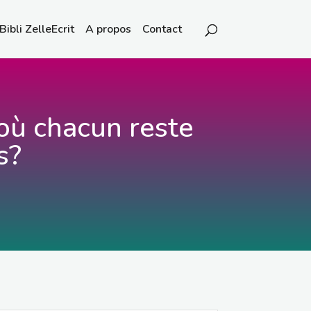
Bibli ZelleEcrit
A propos
Contact
où chacun reste
s?