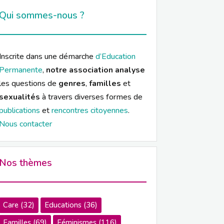
Qui sommes-nous ?
Inscrite dans une démarche
d’Education
Permanente
,
notre association analyse
les questions de
genres
,
familles
et
sexualités
à travers diverses formes de
publications
et
rencontres citoyennes
.
Nous contacter
Nos thèmes
Care
(32)
Educations
(36)
Familles
(69)
Féminismes
(116)