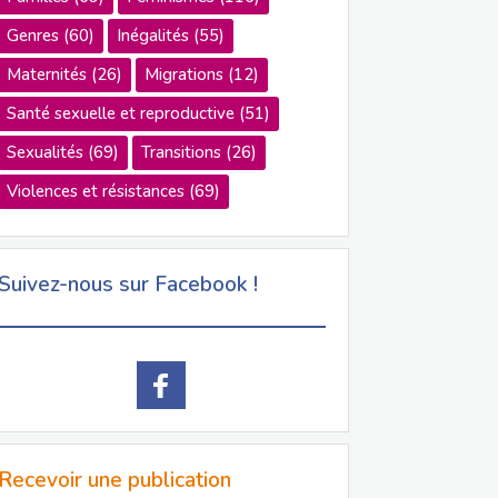
Genres
(60)
Inégalités
(55)
Maternités
(26)
Migrations
(12)
Santé sexuelle et reproductive
(51)
Sexualités
(69)
Transitions
(26)
Violences et résistances
(69)
Suivez-nous sur Facebook !
Recevoir une publication