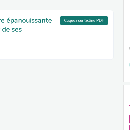
re épanouissante
Cliquez sur l'icône PDF
 de ses