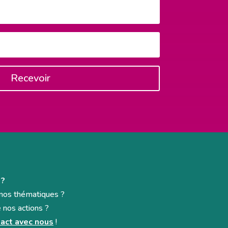
Recevoir
 ?
e nos thématiques ?
e nos actions ?
act avec nous
!