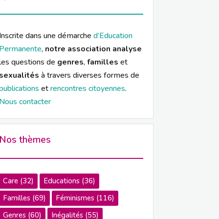
Inscrite dans une démarche
d’Education
Permanente
,
notre association analyse
les questions de
genres
,
familles
et
sexualités
à travers diverses formes de
publications
et
rencontres citoyennes
.
Nous contacter
Nos thèmes
Care
(32)
Educations
(36)
Familles
(69)
Féminismes
(116)
Genres
(60)
Inégalités
(55)