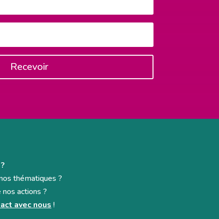
Recevoir
 ?
e nos thématiques ?
e nos actions ?
act avec nous
!