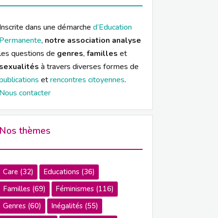
Inscrite dans une démarche
d’Education
Permanente
,
notre association analyse
les questions de
genres
,
familles
et
sexualités
à travers diverses formes de
publications
et
rencontres citoyennes
.
Nous contacter
Nos thèmes
Care
(32)
Educations
(36)
Familles
(69)
Féminismes
(116)
Genres
(60)
Inégalités
(55)