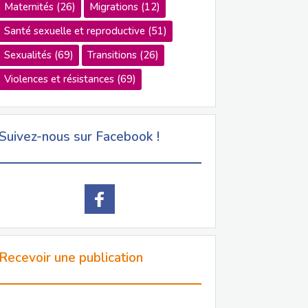
Maternités
(26)
Migrations
(12)
Santé sexuelle et reproductive
(51)
Sexualités
(69)
Transitions
(26)
Violences et résistances
(69)
Suivez-nous sur Facebook !
Recevoir une publication