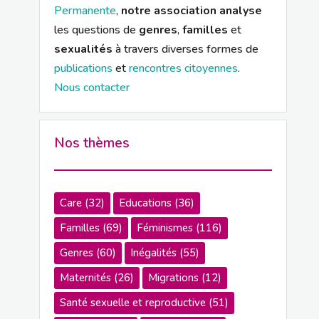
Permanente
,
notre association analyse
les questions de
genres
,
familles
et
sexualités
à travers diverses formes de
publications
et
rencontres citoyennes
.
Nous contacter
Nos thèmes
Care
(32)
Educations
(36)
Familles
(69)
Féminismes
(116)
Genres
(60)
Inégalités
(55)
Maternités
(26)
Migrations
(12)
Santé sexuelle et reproductive
(51)