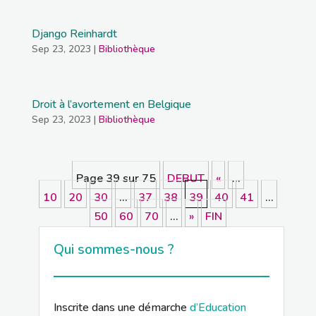
Django Reinhardt
Sep 23, 2023
|
Bibliothèque
Droit à l’avortement en Belgique
Sep 23, 2023
|
Bibliothèque
Page 39 sur 75
DEBUT
«
…
10
20
30
…
37
38
39
40
41
…
50
60
70
…
»
FIN
Qui sommes-nous ?
Inscrite dans une démarche
d’Education