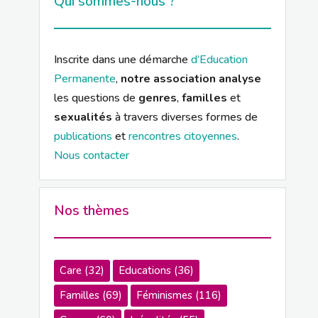
Qui sommes-nous ?
Inscrite dans une démarche
d’Education
Permanente
,
notre association analyse
les questions de
genres
,
familles
et
sexualités
à travers diverses formes de
publications
et
rencontres citoyennes
.
Nous contacter
Nos thèmes
Care
(32)
Educations
(36)
Familles
(69)
Féminismes
(116)