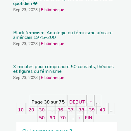
quotidien ❤️
Sep 23, 2023
|
Bibliothèque
Black feminism. Antologie du féminisme africain-
américain 1975-200
Sep 23, 2023
|
Bibliothèque
3 minutes pour comprendre 50 courants, théories
et figures du féminisme
Sep 23, 2023
|
Bibliothèque
Page 38 sur 75
DEBUT
«
…
10
20
30
…
36
37
38
39
40
…
50
60
70
…
»
FIN