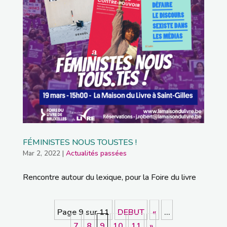
FÉMINISTES NOUS TOUSTES !
Mar 2, 2022
|
Actualités passées
Rencontre autour du lexique, pour la Foire du livre
Page 9 sur 11
DEBUT
«
…
7
8
9
10
11
»