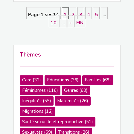
Page 1 sur 14
1
2
3
4
5
…
10
…
»
FIN
Thèmes
Care
(32)
Educations
(36)
Familles
(69)
Féminismes
(116)
Genres
(60)
Inégalités
(55)
Maternités
(26)
Migrations
(12)
Santé sexuelle et reproductive
(51)
Sexualités
(69)
Transitions
(26)